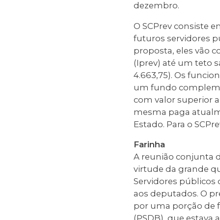
dezembro.
O SCPrev consiste e
futuros servidores p
proposta, eles vão c
(Iprev) até um teto 
4.663,75). Os funcio
um fundo complement
com valor superior a
mesma paga atualmen
Estado. Para o SCPre
Farinha
A reunião conjunta 
virtude da grande q
Servidores públicos
aos deputados. O pre
por uma porção de f
(PSDB), que estava a