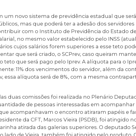
m um novo sistema de previdência estadual que será
úblicos, mas que poderá ter a adesão dos servidores d
ontribuir com o Instituto de Previdência do Estado d
salarial, no mesmo valor estabelecido pelo INSS (at
nários cujos salários forem superiores a esse teto po
ar que será criado, o SCPrev, caso queiram mante
o teto que será pago pelo Iprev. A alíquota para o Ip
te: 11% dos vencimentos do servidor, além da cont
v, essa alíquota será de 8%, com a mesma contrapart
das duas comissões foi realizada no Plenário Deputa
uantidade de pessoas interessadas em acompanhar 
 que acompanhavam o encontro atiraram papéis e fa
sidente da CFT, Marcos Vieira (PSDB), foi atingido 
arinha atirada das galerias superiores. O deputado 
o lado de Vieira, também foi atingido pelo produto. 