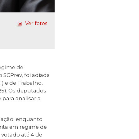
Ver fotos
Regime de
 SCPrev, foi adiada
) e de Trabalho,
(25). Os deputados
para analisar a
utação, enquanto
amita em regime de
 votado até 4 de