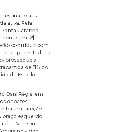
 destinado aos
a ativa. Pela
e Santa Catarina
ualmente em R$
derão contribuir com
r sua aposentadoria
rev prossegue a
rapartida de 11% do
ida do Estado.
do Osni Régis, em
os debates.
rinha em direção
no braço esquerdo
Serafim Venzon
Confira no vídeo