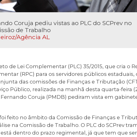
ndo Coruja pediu vistas ao PLC do SCPrev no
ssão de Trabalho
eiroz/Agência AL
jeto de Lei Complementar (PLC) 35/2015, que cria o 
ntar (RPC) para os servidores públicos estaduais, o
onjunta das comissões de Finanças e Tributação (CFT
iço Público, realizada na manhã desta quarta-feira 
e Fernando Coruja (PMDB) pediram vista em gabinete 
foi feito no âmbito da Comissão de Finanças e Trib
análise na Comissão de Trabalho. O PLC do SCPrev tr
está dentro do prazo regimental, já que tem que ser