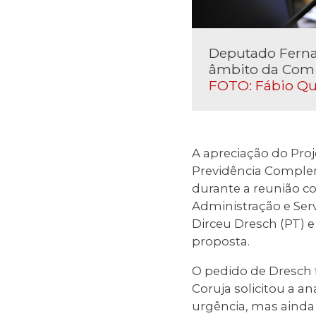
Deputado Ferna
âmbito da Comi
FOTO: Fábio Qu
A apreciação do Pro
Previdência Compleme
durante a reunião c
Administração e Serv
Dirceu Dresch (PT) 
proposta.
O pedido de Dresch 
Coruja solicitou a 
urgência, mas ainda 