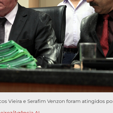
s Vieira e Serafim Venzon foram atingidos por
eiroz/Agência AL