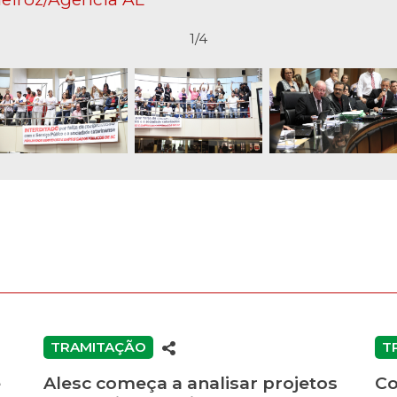
1/4
TRAMITAÇÃO
T
e
Alesc começa a analisar projetos
Co