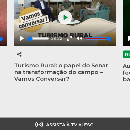
Play
29:22
Play
Enter
Mute
fullscreen
N
Turismo Rural: o papel do Senar
Au
na transformação do campo –
fe
Vamos Conversar?
ba
ASSISTA À TV ALESC