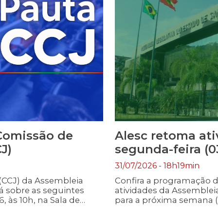
 Comissão de
Alesc retoma ati
J)
segunda-feira (0
31/07/2026 - 18h19min
 (CCJ) da Assembleia
Confira a programação d
rá sobre as seguintes
atividades da Assembleia
, às 10h, na Sala de
para a próxima semana (3
026 Autor: Deputada
enviada na véspera da dat