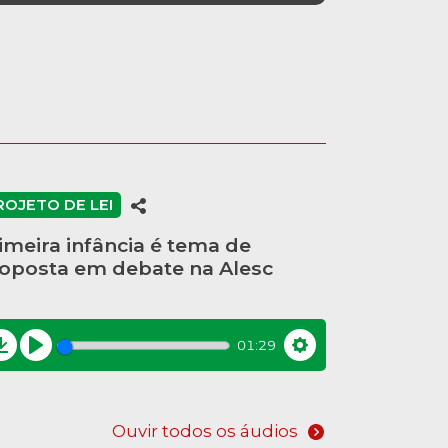
ROJETO DE LEI
imeira infância é tema de
oposta em debate na Alesc
01:29
Download
Play
Settings
Ouvir todos os áudios