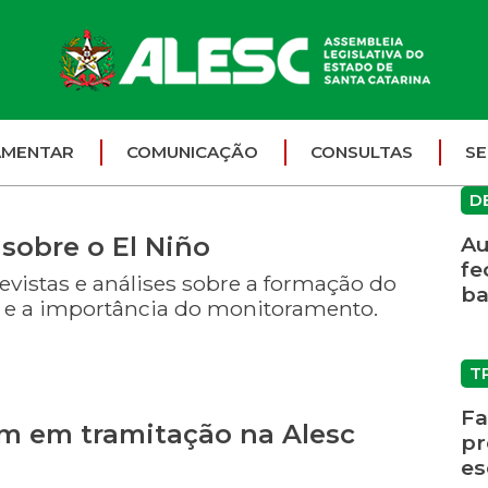
AMENTAR
COMUNICAÇÃO
CONSULTAS
SE
D
 sobre o El Niño
Au
fe
vistas e análises sobre a formação do
ba
o e a importância do monitoramento.
T
Fa
am em tramitação na Alesc
pr
es