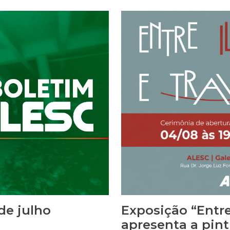
do Mauro de Nadal
https://www.alesc.sc.gov.
ilização de espaços
disponíveis em: https://p
permanentes/agenda Terç
Ordinária da Comissão de
 de julho
Exposição “Entre
apresenta a pint