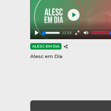
Play
12:33
Play
Enter
Mute
fullscreen
ALESC EM DIA
Alesc em Dia