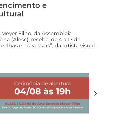
tencimento e
ltural
o Meyer Filho, da Assembleia
ina (Alesc), recebe, de 4 a 17 de
 Ilhas e Travessias”, da artista visual
ura será realizada na terça-feira (4), às
mostra poderá ser visitada
19h, […]