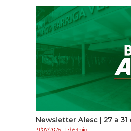
Paulinha (PODEMOS) Relator: Deputa
(MDB) O projeto determina a disponib
públicos de regulação […]
Newsletter Alesc | 27 a 31
31/07/2026 - 17h59min