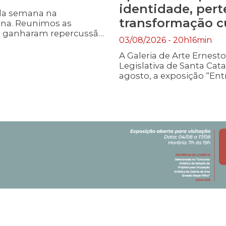
identidade, per
da semana na
transformação cu
rina. Reunimos as
ue ganharam repercussão
03/08/2026 - 20h16min
efletindo o trabalho
 a vida dos
A Galeria de Arte Ernest
Legislativa de Santa Catar
agosto, a exposição “Entre
Patricia Di Loreto. A abert
19h. Após a cerimônia, a 
gratuitamente, das 7h às 