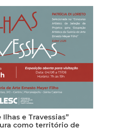
br/agenda/ 👉🏻 As pautas estão
ortalelegis.alesc.sc.gov.br/comissoes-
a-feira, 4 de agosto10h – Reunião
 Constituição […]
 Ilhas e Travessias”
ura como território de