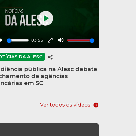
Play
03:56
Play
Enter
Mute
fullscreen
OTÍCIAS DA ALESC
diência pública na Alesc debate
chamento de agências
ncárias em SC
Ver todos os vídeos