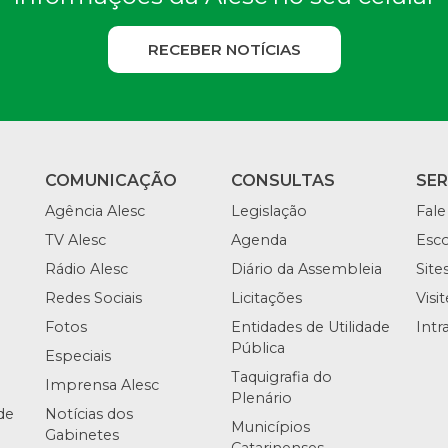
RECEBER NOTÍCIAS
COMUNICAÇÃO
CONSULTAS
SE
Agência Alesc
Legislação
Fale
TV Alesc
Agenda
Esco
Rádio Alesc
Diário da Assembleia
Site
Redes Sociais
Licitações
Visi
Fotos
Entidades de Utilidade
Intr
Pública
Especiais
Taquigrafia do
Imprensa Alesc
Plenário
de
Notícias dos
Municípios
Gabinetes
Catarinenses