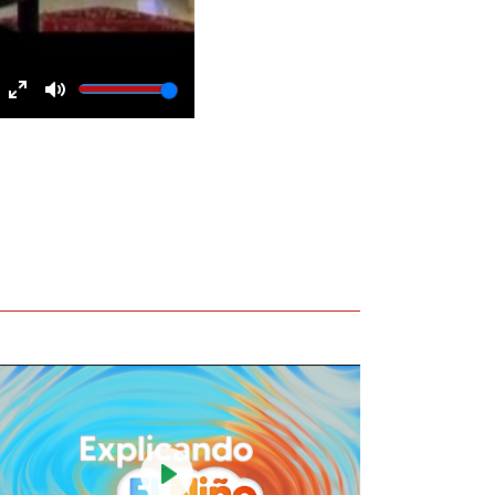
Enter
Mute
fullscreen