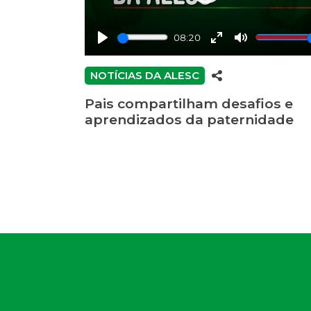
Play
08:20
Play
Enter
Mute
fullscreen
NOTÍCIAS DA ALESC
Pais compartilham desafios e
aprendizados da paternidade