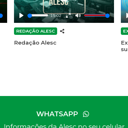
Play
15:02
Play
Enter
Mute
fullscreen
REDAÇÃO ALESC
E
Redação Alesc
Ex
su
WHATSAPP
Informações da Alesc no seu celular