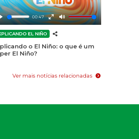
Play
00:47
Play
Enter
Mute
fullscreen
XPLICANDO EL NIÑO
plicando o El Niño: o que é um
per El Niño?
Ver mais notícias relacionadas