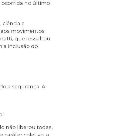
 ocorrida no último
 ciência e
s aos movimentos
natti, que ressaltou
m a inclusão do
do a segurança. A
l.
o não liberou todas,
caráter coletivo, a