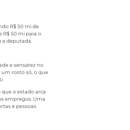
endo R$ 50 mi de
e R$ 50 mi para o
u a deputada.
dade e sensatez no
 um rosto só, o que
i.
 que o estado arca
 os empregos. Uma
rtas e pessoas