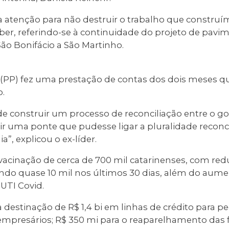
a atenção para não destruir o trabalho que construí
ber, referindo-se à continuidade do projeto de pavi
São Bonifácio a São Martinho.
r (PP) fez uma prestação de contas dos dois meses q
o.
e construir um processo de reconciliação entre o g
ir uma ponte que pudesse ligar a pluralidade reconc
”, explicou o ex-líder.
 vacinação de cerca de 700 mil catarinenses, com re
zando quase 10 mil nos últimos 30 dias, além do au
UTI Covid.
destinação de R$ 1,4 bi em linhas de crédito para p
presários; R$ 350 mi para o reaparelhamento das f