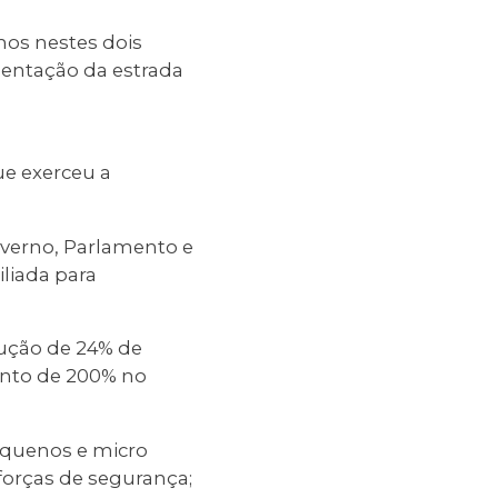
mos nestes dois
mentação da estrada
ue exerceu a
overno, Parlamento e
iliada para
dução de 24% de
mento de 200% no
equenos e micro
orças de segurança;