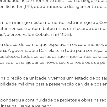
erenidade neste momento difícil, com diálogo e bus
on Scheffer (PP), que anunciou o desligamento do ca
tem um inimigo neste momento, este inimigo é a Covi
catarinenses e ontem bateu mais um recorde de mort
”, alertou Valdir Cobalchini (MDB).
iu de acordo com o que esperavam os catarinenses e
ória. A governadora Daniela tem tudo para começar a
s blocos, todos os partidos são importantes para co
s aqui para ajudar os novos secretários e os que p
 na direção da unidade, vivemos um estado de coisa
ilidade máxima para a preservação da vida e dos e
ponderou a continuidade de projetos e obras na regi
interina, Daniela Reinehr.