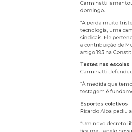
Carminatti lamentou
domingo.
“A perda muito tris
tecnologia, uma ca
sindicais. Ele perte
a contribuição de Mu
artigo 193 na Consti
Testes nas escolas
Carminatti defendeu
“À medida que temos
testagem é fundament
Esportes coletivos
Ricardo Alba pediu a
“Um novo decreto li
fica meu apelo novam