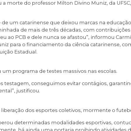
 a morte do professor Milton Divino Muniz, da UFSC,
te de um catarinense que deixou marcas na educação,
minhada de mais de três décadas, com contribuiçõe
nceu ao PCB e dele nunca se afastou”, informou Carmi
niz para o financiamento da ciência catarinense, co
tuição Estadual.
 um programa de testes massivos nas escolas.
 testagem, conseguimos evitar contágios, garantin
al”, justificou.
 liberação dos esportes coletivos, mormente o futebo
berou determinadas modalidades esportivas, contud
ente, há ainda uma portaria proibindo atividades de 