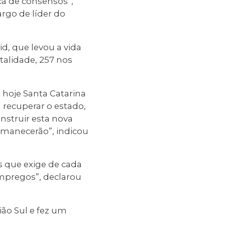
ca de consensos”,
rgo de líder do
d, que levou a vida
alidade, 257 nos
 hoje Santa Catarina
 recuperar o estado,
nstruir esta nova
ermanecerão”, indicou
s que exige de cada
mpregos”, declarou
ão Sul e fez um