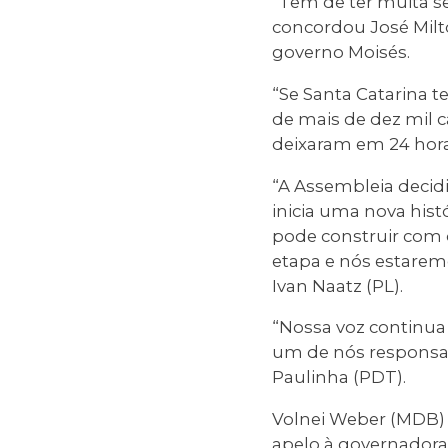
“Tem de ter muita s
concordou José Milt
governo Moisés.
“Se Santa Catarina 
de mais de dez mil 
deixaram em 24 horas
“A Assembleia decid
inicia uma nova hist
pode construir com o
etapa e nós estaremo
Ivan Naatz (PL).
“Nossa voz continua
um de nós responsab
Paulinha (PDT).
Volnei Weber (MDB) 
apelo à governadora 