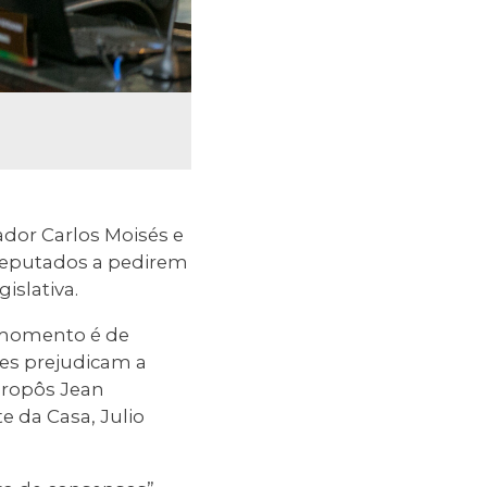
dor Carlos Moisés e
 deputados a pedirem
islativa.
 momento é de
ões prejudicam a
propôs Jean
 da Casa, Julio