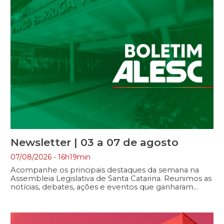
Fecomércio, ao Sesc e ao […]
Newsletter | 03 a 07 de agosto
07/08/2026 - 16h19min
Acompanhe os principais destaques da semana na
Assembleia Legislativa de Santa Catarina. Reunimos as
notícias, debates, ações e eventos que ganharam
repercussão nos canais de comunicação da Alesc,
refletindo o trabalho parlamentar e os temas que
impactam a vida dos catarinenses. Boa leitura!