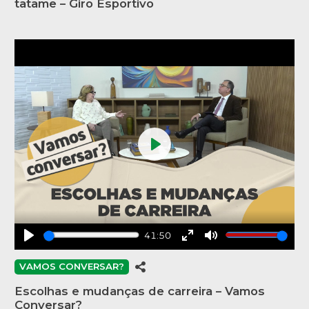
tatame – Giro Esportivo
Play
41:50
Play
Enter
Mute
fullscreen
VAMOS CONVERSAR?
Escolhas e mudanças de carreira – Vamos
Conversar?