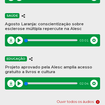
Download
Play
Settin
SAÚDE
Agosto Laranja: conscientização sobre
esclerose múltipla repercute na Alesc
03:01
Download
Play
Settin
EDUCAÇÃO
Projeto aprovado pela Alesc amplia acesso
gratuito a livros e cultura
02:04
Download
Play
Settin
Ouvir todos os áudios