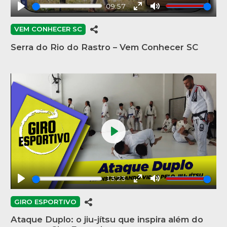
09:57
Play
Enter
Mute
fullscreen
VEM CONHECER SC
Serra do Rio do Rastro – Vem Conhecer SC
Play
13:23
Play
Enter
Mute
fullscreen
GIRO ESPORTIVO
Ataque Duplo: o jiu-jítsu que inspira além do